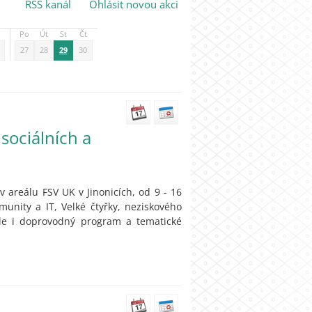
RSS kanál
Ohlásit novou akci
Po
Út
St
Čt
27
28
29
30
sociálních a
v areálu FSV UK v Jinonicích, od 9 - 16
unity a IT, Velké čtyřky, neziskového
ude i doprovodný program a tematické