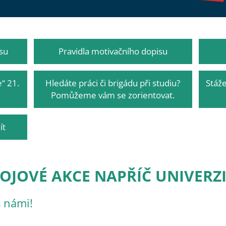
su
Pravidla motivačního dopisu
“ 21.
Hledáte práci či brigádu při studiu?
Stáže
Pomůžeme vám se zorientovat.
ít
OJOVÉ AKCE NAPŘÍČ UNIVERZ
s námi!