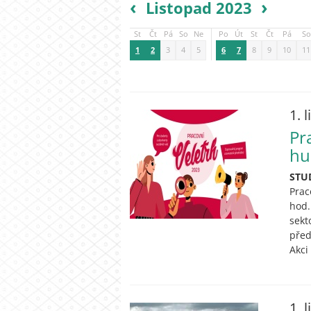
‹
›
Listopad 2023
St
Čt
Pá
So
Ne
Po
Út
St
Čt
Pá
So
1
2
3
4
5
6
7
8
9
10
11
1. 
Pr
hu
STU
Prac
hod.
sekt
před
Akci
1. 