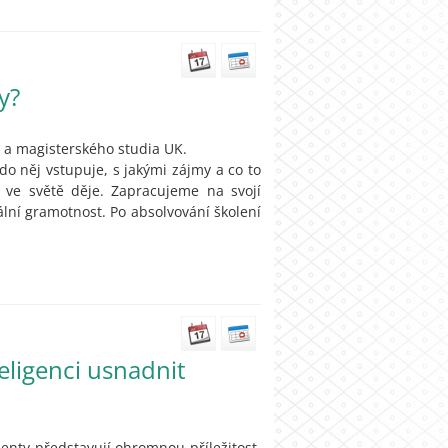
y?
 a magisterského studia UK.
do něj vstupuje, s jakými zájmy a co to
ve světě děje. Zapracujeme na svojí
ální gramotnost. Po absolvování školení
eligenci usnadnit
enty představují ohromnou příležitost.