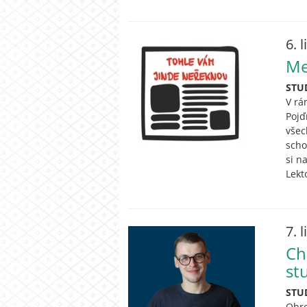
6. 
Me
STU
V rá
Pojď
všec
scho
si n
Lekt
7. 
Ch
st
STU
Obro