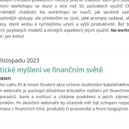
tníci workshopu se dozví o více než 50 způsobech využití C
známější chatboti). Na workshopu se naučí, jak správně zad
valitnější výstupy, ale především se zjistí, jaké prompty zadávat,
esy, které vedou k rychlejšímu učení a vyšší produktivitě. Řeč
ých jazykových modelů a etických aspektech jejich využití.
Na works
or: Jan Kohut
 listopadu 2023
itické myšlení ve finančním světě
DENTI
mci cyklu Fit & Smart Student akce určena studentům bakalářského
m webináře je pochopit důležitost kritického myšlení při finančn
 poradců, bank a institucí a získáme povědomí o jejich zájmech
zníkům. Po skončení webináře by účastník měl být schopen rozpoz
rmace z finančních trhů, produktů či pracovníků a firem fungujícím