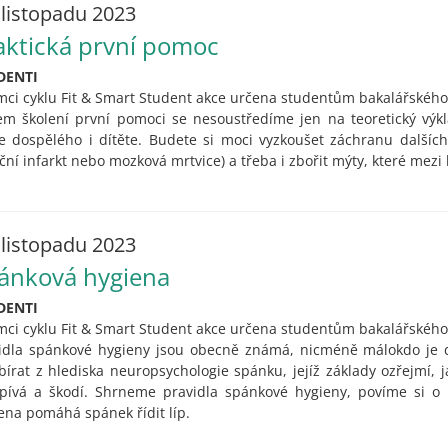
 listopadu 2023
aktická první pomoc
DENTI
mci cyklu Fit & Smart Student akce určena studentům bakalářského
m školení první pomoci se nesoustředíme jen na teoretický výkla
e dospělého i dítěte. Budete si moci vyzkoušet záchranu dalších 
ční infarkt nebo mozková mrtvice) a třeba i zbořit mýty, které mezi l
 listopadu 2023
ánková hygiena
DENTI
mci cyklu Fit & Smart Student akce určena studentům bakalářského
idla spánkové hygieny jsou obecně známá, nicméně málokdo je
bírat z hlediska neuropsychologie spánku, jejíž základy ozřejmí,
pívá a škodí. Shrneme pravidla spánkové hygieny, povíme si 
ena pomáhá spánek řídit líp.