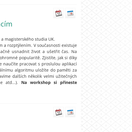
acím
 a magisterského studia UK.
 a rozptýlením. V současnosti existuje
ačně usnadnit život a ušetřit čas. Na
hromné popularitě. Zjistíte, jak si díky
 naučíte pracovat s proslulou aplikací
ciálnímu algoritmu uložíte do paměti za
íme dalších několik velmi užitečných
e atd...).
Na workshop si přineste