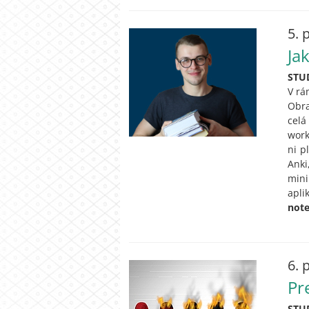
5. 
Ja
STU
V rá
Obra
celá
work
ni p
Anki
mini
apli
not
6. 
Pr
STU