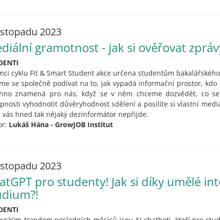
listopadu 2023
diální gramotnost - jak si ověřovat zpráv
DENTI
mci cyklu Fit & Smart Student akce určena studentům bakalářského
me se společně podívat na to, jak vypadá informační prostor, kdo 
hno znamená pro nás, když se v něm chceme dozvědět, co se 
pnosti vyhodnotit důvěryhodnost sdělení a posílíte si vlastní medi
a vás hned tak nějaký dezinformátor nepřijde.
or:
Lukáš Hána - GrowJOB Institut
listopadu 2023
atGPT pro studenty! Jak si díky umělé int
udium?!
DENTI
vským trendem posledních měsíců jsou AI chatboti, kteří pro stud