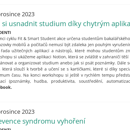
prosince 2023
k si usnadnit studium díky chytrým aplik
DENTI
mci cyklu Fit & Smart Student akce určena studentům bakalářského
zovky mobilů a počítačů nemusí být zdaleka jen pouhým vyrušením
 řada užitečných aplikací a nástrojů, které mohou studentům zn
shopu si ukážeme aplikaci Notion, která se zvláště v zahraničí těší o
lánovat a organizovat studium anebo jak si psát poznámky. Dále se
, která slouží k tvorbě a učení se s kartičkami, které si díky spe
mum času. Na konci workshopu si ještě v rychlém tempu představ
kací (poznámky, hudba, produktivita, soustředění, automatizac
ebook.
prosince 2023
evence syndromu vyhoření
DENTI