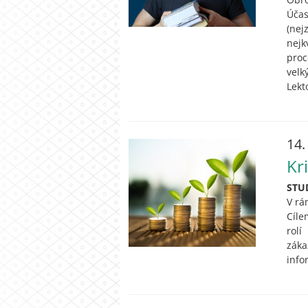
Účas
(nej
nejk
proc
velk
Lekt
14.
Kr
STU
V rá
Cíle
rolí
záka
info