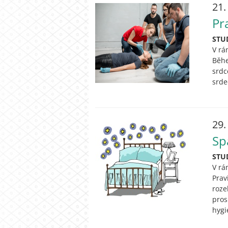
21.
Pr
STU
V rá
Běhe
srdc
srde
29.
Sp
STU
V rá
Prav
roze
pros
hygi