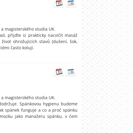
 a magisterského studia UK.
d, přijďte si prakticky nacvičit masáž
život ohrožujících stavů (dušení, šok,
idmi často kolují.
 a magisterského studia UK.
 dodržuje. Spánkovou hygienu budeme
 jak spánek funguje a co a proč spánku
o mozku jako manažeru spánku, v čem