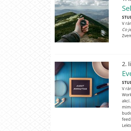
Se
STU
V rá
Co j
Zvem
2. 
Ev
STU
V rá
Work
akcí
mimo
budo
feed
Lekt