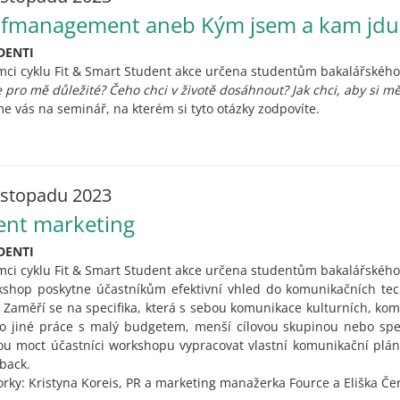
lfmanagement aneb Kým jsem a kam jdu
DENTI
mci cyklu Fit & Smart Student akce určena studentům bakalářského
e pro mě důležité? Čeho chci v životě dosáhnout? Jak chci, aby si m
e vás na seminář, na kterém si tyto otázky zodpovíte.
listopadu 2023
ent marketing
DENTI
mci cyklu Fit & Smart Student akce určena studentům bakalářského
shop poskytne účastníkům efektivní vhled do komunikačních tec
. Zaměří se na specifika, která s sebou komunikace kulturních, kom
 jiné práce s malý budgetem, menší cílovou skupinou nebo speci
u moct účastníci workshopu vypracovat vlastní komunikační plán 
back.
orky: Kristyna Koreis, PR a marketing manažerka Fource a Eliška Č