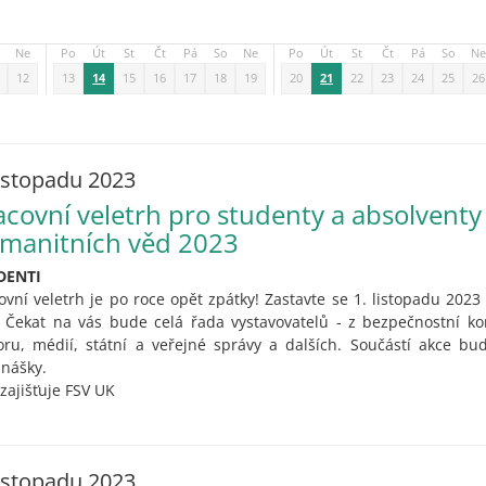
Ne
Po
Út
St
Čt
Pá
So
Ne
Po
Út
St
Čt
Pá
So
Ne
12
13
14
15
16
17
18
19
20
21
22
23
24
25
26
listopadu 2023
acovní veletrh pro studenty a absolventy 
manitních věd 2023
DENTI
ovní veletrh je po roce opět zpátky! Zastavte se 1. listopadu 2023 
 Čekat na vás bude celá řada vystavovatelů - z bezpečnostní kom
oru, médií, státní a veřejné správy a dalších. Součástí akce b
nášky.
 zajišťuje FSV UK
listopadu 2023