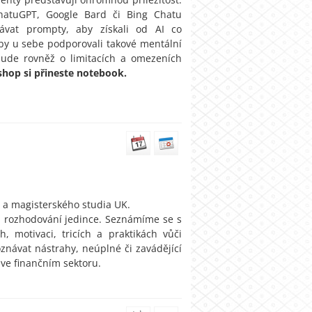
hatuGPT, Google Bard či Bing Chatu
ávat prompty, aby získali od AI co
 aby u sebe podporovali takové mentální
 bude rovněž o limitacích a omezeních
hop si přineste notebook.
 a magisterského studia UK.
ím rozhodování jedince. Seznámíme se s
, motivaci, tricích a praktikách vůči
návat nástrahy, neúplné či zavádějící
 ve finančním sektoru.