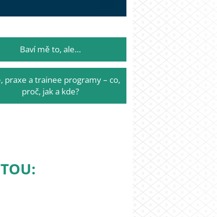
Baví mě to, ale…
, praxe a trainee programy – co,
proč, jak a kde?
ITOU: