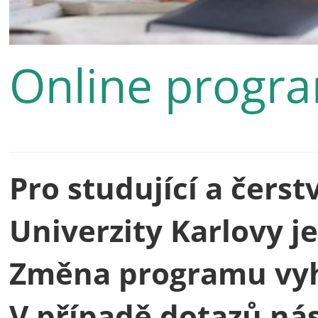
Online progra
Pro studující a čers
Univerzity Karlovy j
Změna programu vyh
V případě dotazů ná