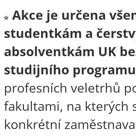
Akce je určena vš
studentkám a čerst
absolventkám UK bez 
studijního programu
profesních veletrhů p
fakultami, na kterých 
konkrétní zaměstnava