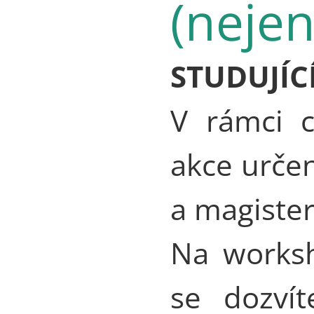
(nejen
STUDUJÍC
V rámci c
akce urče
a magiste
Na worksh
se dozvít