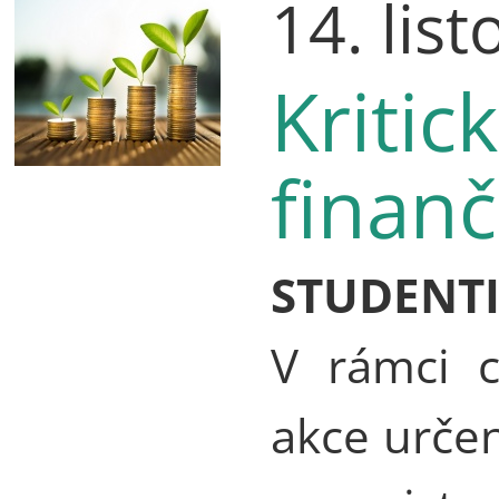
14. lis
Kritic
finan
STUDENT
V rámci c
akce urče