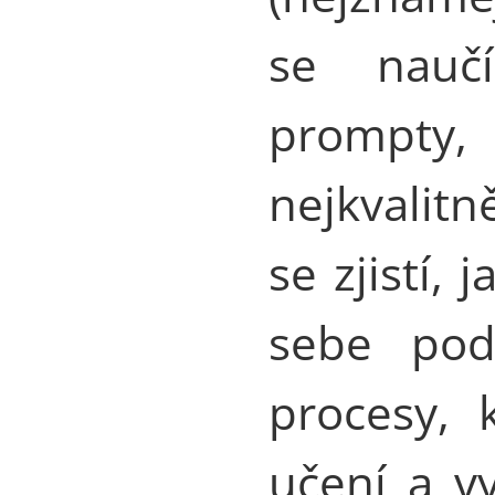
se naučí
prompty,
nejkvalitn
se zjistí,
sebe pod
procesy, 
učení a v