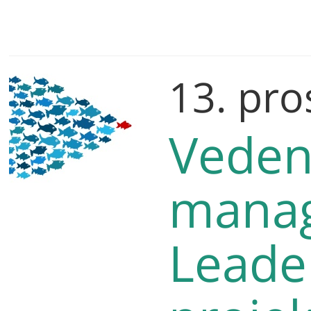
13. pro
Veden
mana
Leade