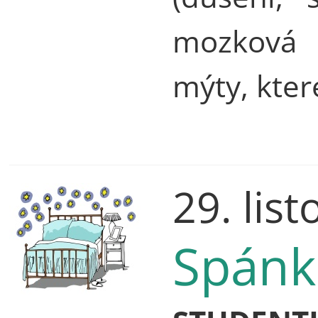
mozková m
mýty, kter
29. lis
Spánk