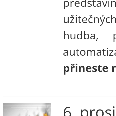
představí
užitečný
hudba, pr
automatiza
přineste 
6. pros