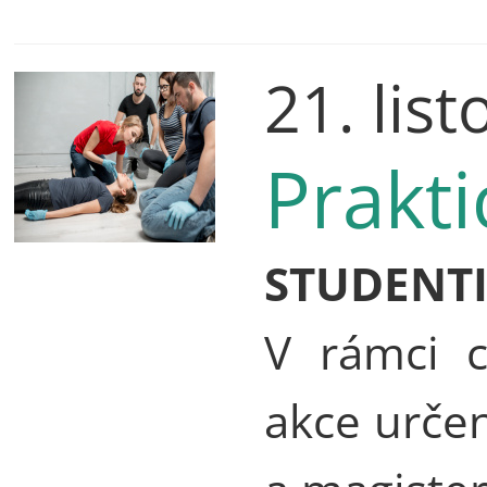
21. lis
Prakt
STUDENT
V rámci c
akce urče