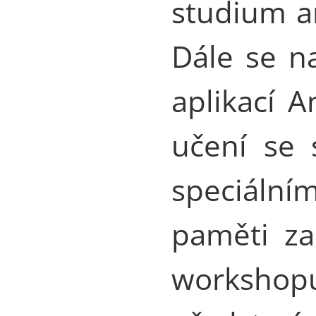
studium a
Dále se n
aplikací A
učení se 
speciáln
paměti z
workshopu