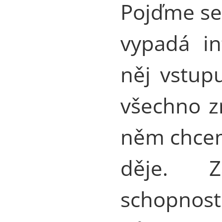
Pojďme se 
vypadá in
něj vstup
všechno z
něm chcem
děje. Z
schop