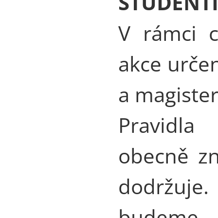
STUDENT
V rámci c
akce urče
a magiste
Pravidla
obecně z
dodržuj
budeme 