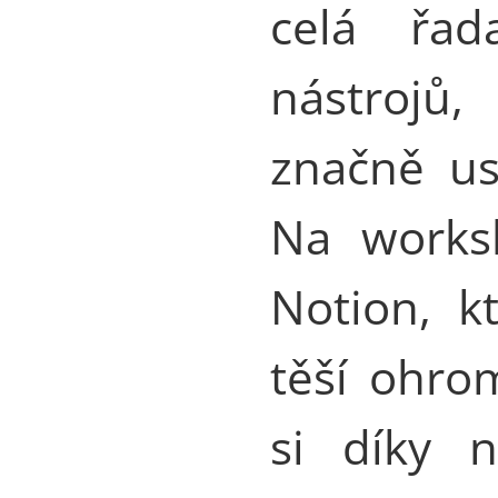
celá řad
nástrojů
značně us
Na works
Notion, k
těší ohrom
si díky n