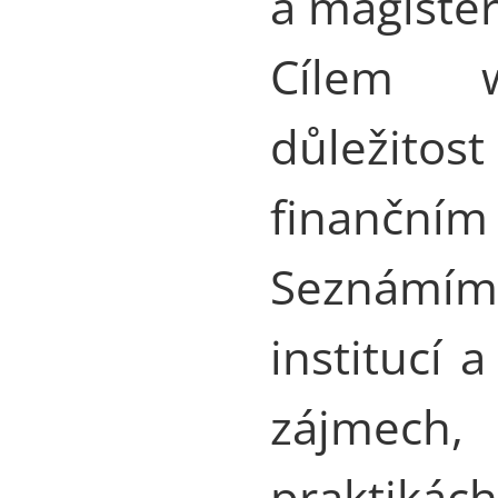
a magiste
Cílem w
důležitos
finanční
Seznámíme
institucí 
zájmech
praktiká