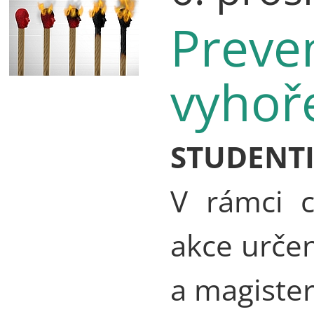
Preve
vyhoř
STUDENT
V rámci c
akce urče
a magiste