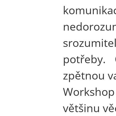
komunik
nedorozu
srozumi
potřeby.
zpětnou va
Workshop 
většinu vě