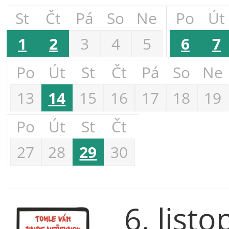
St
Čt
Pá
So
Ne
Po
Út
1
2
3
4
5
6
7
Po
Út
St
Čt
Pá
So
Ne
13
14
15
16
17
18
19
Po
Út
St
Čt
27
28
29
30
6. list