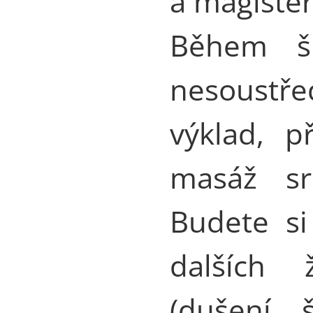
a magiste
Během šk
nesoustř
výklad, př
masáž sr
Budete si
dalších 
(dušení, 