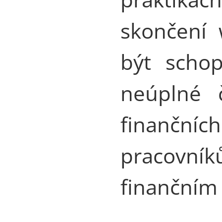
skončení 
být schop
neúplné č
finančn
pracovní
finančním 