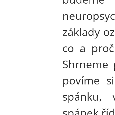
neuropsy
základy oz
co a proč
Shrneme p
povíme s
spánku,
spánek řídi