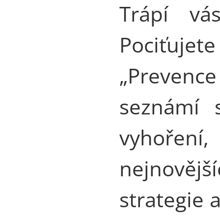
Trápí vá
Pociťujet
„Prevenc
seznámí 
vyhoření
nejnovějš
strategie 