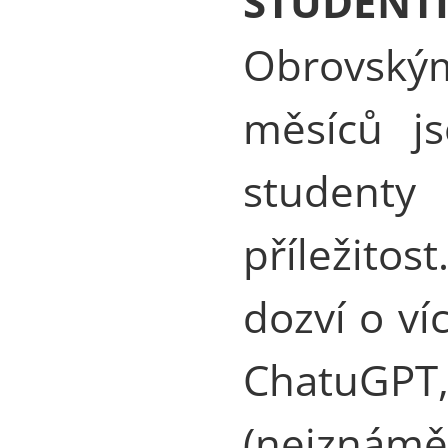
STUDENT
Obrovsk
měsíců js
studenty
příležito
dozví o ví
ChatuGPT,
(nejznámě