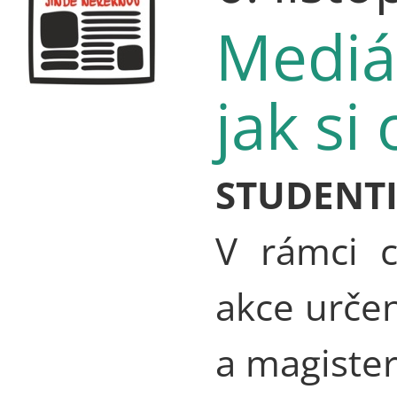
Mediá
jak si
STUDENT
V rámci c
akce urče
a magiste