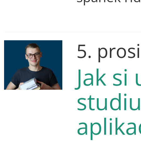
5. pros
Jak si
studi
aplik