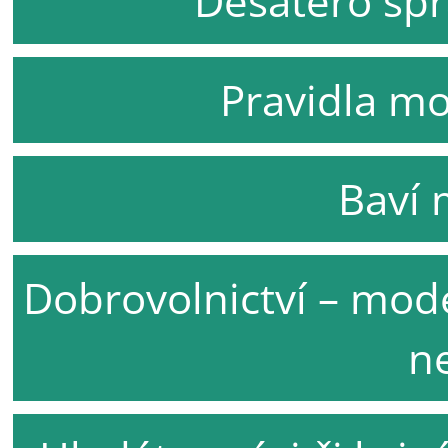
Desatero spr
Pravidla mo
Baví 
Dobrovolnictví – mode
n