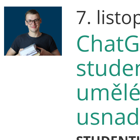
7. list
ChatG
studen
umělé 
usnad