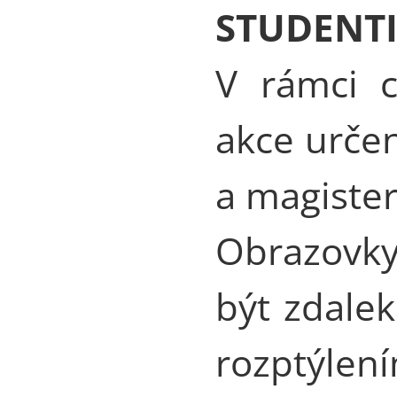
STUDENT
V rámci c
akce urče
a magiste
Obrazovky
být zdale
rozptýlen