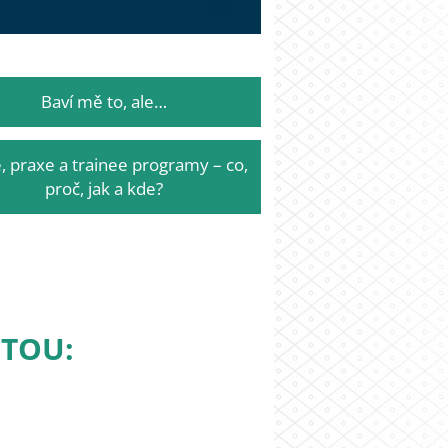
Baví mě to, ale…
, praxe a trainee programy – co,
proč, jak a kde?
ITOU: