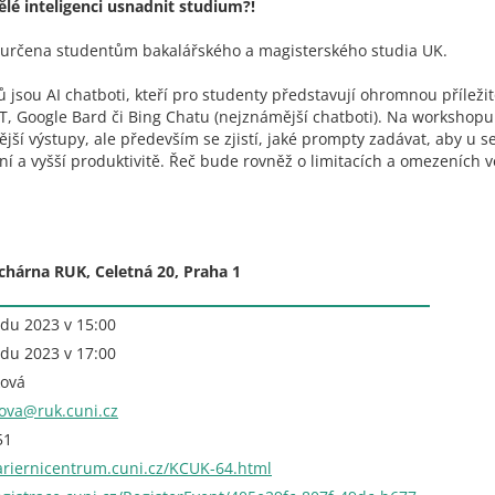
lé inteligenci usnadnit studium?!
e určena studentům bakalářského a magisterského studia UK.
sou AI chatboti, kteří pro studenty představují ohromnou příležit
T, Google Bard či Bing Chatu (nejznámější chatboti). Na workshopu
nější výstupy, ale především se zjistí, jaké prompty zadávat, aby u
ní a vyšší produktivitě. Řeč bude rovněž o limitacích a omezeních 
uchárna RUK, Celetná 20, Praha 1
adu 2023 v 15:00
adu 2023 v 17:00
ková
kova@ruk.cuni.cz
51
kariernicentrum.cuni.cz/KCUK-64.html