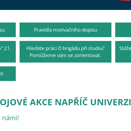
su
Pravidla motivačního dopisu
“ 21.
Hledáte práci či brigádu při studiu?
Stáže
Pomůžeme vám se zorientovat.
ít
OJOVÉ AKCE NAPŘÍČ UNIVERZ
s námi!