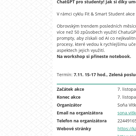
ChatGPT pro studenty! Jak si díky umě
V rámci cyklu Fit & Smart Student akc
Obrovským trendem posledních měsíců j
více než 50 způsobech využití ChatuGP
prompty, aby získali od AI co nejkvalit
procesy, které vedou k rychlejšímu uče
aspektech jejich využití.
Na workshop si přineste notebook.
Termín:
7.11. 15-17 hod., Zelená posl
Začátek akce
7. listop
Konec akce
7. listop
Organizátor
Soňa Vít
Email na organizátora
sona.vit
Telefon na organizátora
2244916
Webové stránky
https://