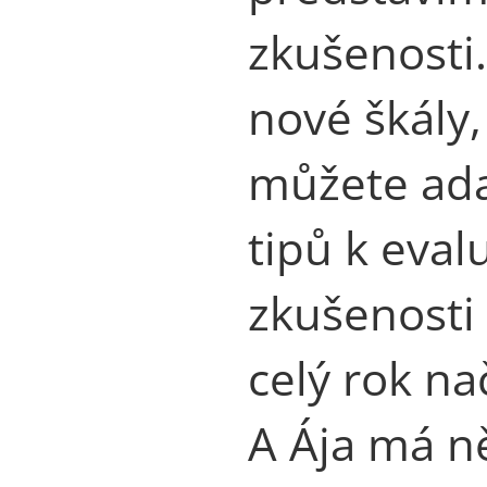
zkušenosti
nové škály,
můžete ada
tipů k eval
zkušenosti 
celý rok nač
A Ája má n