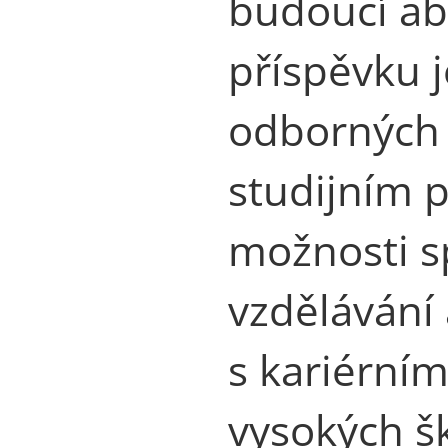
budoucí ab
příspěvku 
odborných
studijním 
možnosti s
vzdělávání
s kariérním
vysokých šk