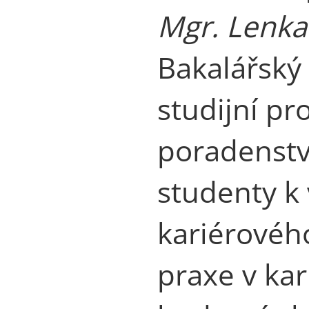
Mgr. Lenka
Bakalářský
studijní p
poradenství
studenty k
kariérovéh
praxe v ka