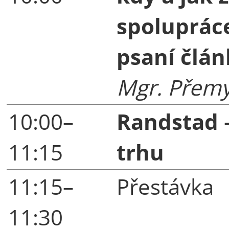
spoluprác
psaní člá
Mgr. Přemy
10:00–
Randstad 
11:15
trhu
11:15–
Přestávka
11:30