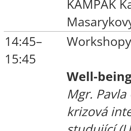
KAMPAK Kar
Masarykovy
14:45–
Workshopy 
15:45
Well-being
Mgr. Pavla
krizová in
studující (