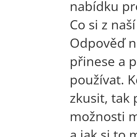
nabídku pro
Co si z naš
Odpověď na
přinese a 
používat. 
zkusit, tak
možnosti má
a jak si to