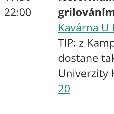
22:00
grilování
Kavárna U 
TIP: z Kam
dostane ta
Univerzity 
20