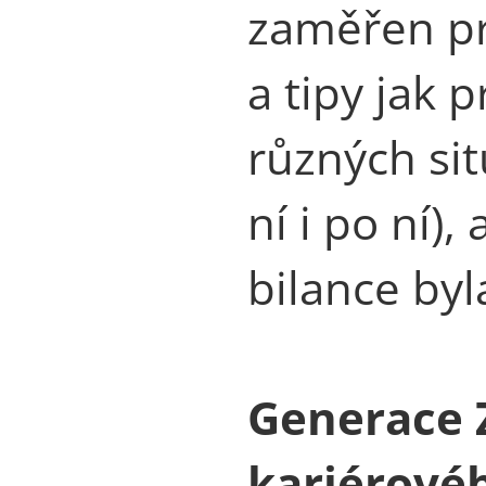
zaměřen pr
a tipy jak 
různých si
ní i po ní)
bilance byl
Generace 
kariérové