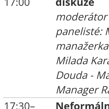
17:00
diskuze
moderátor 
panelisté: 
manažerka 
Milada Kara
Douda - M
Manager Ra
17:30–
Neformáln