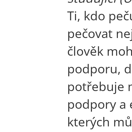
Ti, kdo peč
pečovat nej
člověk mohl
podporu, d
potřebuje 
podpory a 
kterých mů