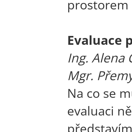
prostorem 
Evaluace 
Ing. Alena 
Mgr. Přemy
Na co se mů
evaluaci ně
představím