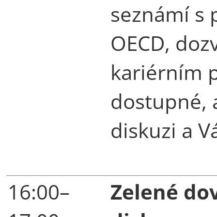
seznámí s 
OECD, dozví
kariérním p
dostupné, 
diskuzi a V
16:00–
Zelené do