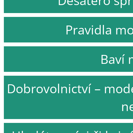
Desatero spr
Pravidla mo
Baví 
Dobrovolnictví – mode
n