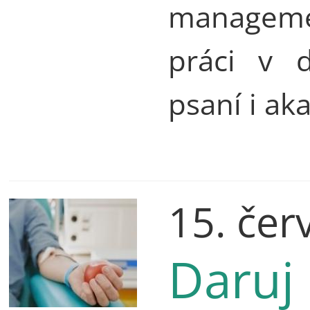
managemen
práci v 
psaní i ak
15. čer
Daruj