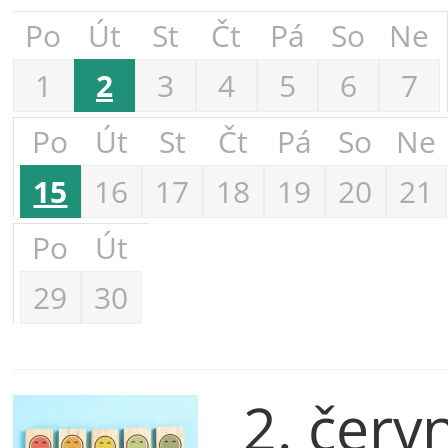
Po
Út
St
Čt
Pá
So
Ne
1
2
3
4
5
6
7
Po
Út
St
Čt
Pá
So
Ne
15
16
17
18
19
20
21
Po
Út
29
30
2. červ