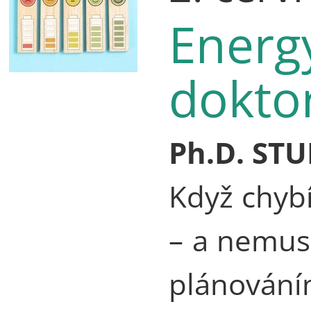
Energ
dokto
Ph.D. STU
Když chybí
– a nemus
plánován