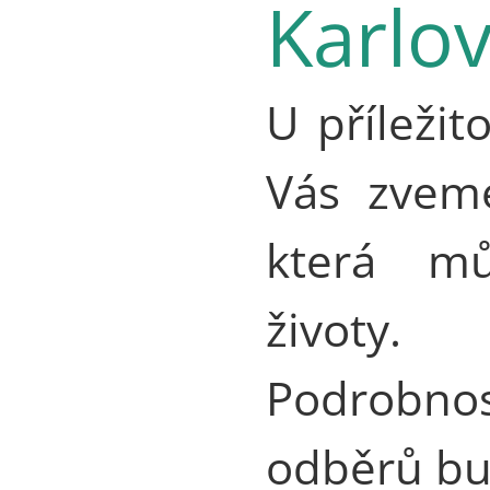
Karlo
U příležit
Vás zveme
která mů
životy.
Podrobnos
odběrů bu