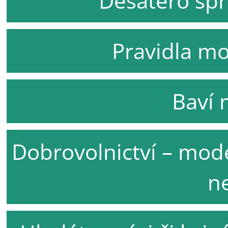
Desatero spr
Pravidla mo
Baví 
Dobrovolnictví – mode
n