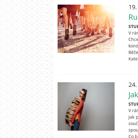
19.
Run
STU
V rá
Chce
kond
Běže
Kate
24.
Ja
STU
V rá
Jak 
souč
spou
Co b