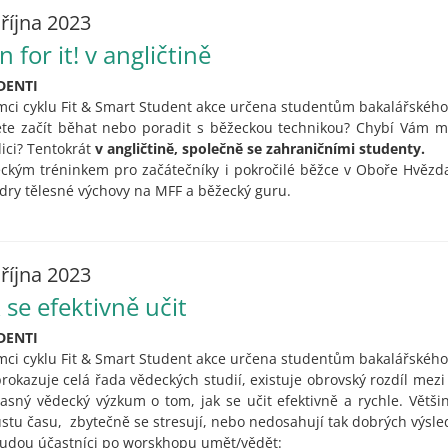
 října 2023
 for it! v angličtině
DENTI
mci cyklu Fit & Smart Student akce určena studentům bakalářského
te začít běhat nebo poradit s běžeckou technikou? Chybí Vám mo
ici? Tentokrát
v angličtině, společně se zahraničními studenty.
ckým tréninkem pro začátečníky i pokročilé běžce v Oboře Hvězda
dry tělesné výchovy na MFF a běžecký guru.
 října 2023
k se efektivně učit
DENTI
mci cyklu Fit & Smart Student akce určena studentům bakalářského
prokazuje celá řada vědeckých studií, existuje obrovský rozdíl mezi 
asný vědecký výzkum o tom, jak se učit efektivně a rychle. Větš
stu času, zbytečně se stresují, nebo nedosahují tak dobrých výsle
udou účastníci po worskhopu umět/vědět: