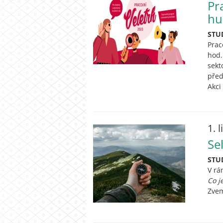
Pr
hu
STU
Prac
hod.
sekt
před
Akci
1. 
Se
STU
V rá
Co j
Zvem