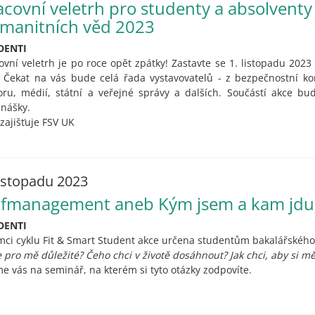
acovní veletrh pro studenty a absolventy 
manitních věd 2023
DENTI
ovní veletrh je po roce opět zpátky! Zastavte se 1. listopadu 2023 
 Čekat na vás bude celá řada vystavovatelů - z bezpečnostní kom
oru, médií, státní a veřejné správy a dalších. Součástí akce b
nášky.
 zajišťuje FSV UK
listopadu 2023
lfmanagement aneb Kým jsem a kam jdu
DENTI
mci cyklu Fit & Smart Student akce určena studentům bakalářského
e pro mě důležité? Čeho chci v životě dosáhnout? Jak chci, aby si m
e vás na seminář, na kterém si tyto otázky zodpovíte.