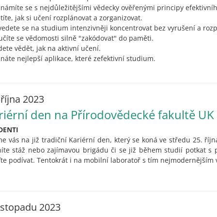
známíte se s nejdůležitějšími vědecky ověřenými principy efektivní
istíte, jak si učení rozplánovat a zorganizovat.
vedete se na studium intenzivněji koncentrovat bez vyrušení a rozp
učíte se vědomosti silně "zakódovat" do paměti.
dete vědět, jak na aktivní učení.
znáte nejlepší aplikace, které zefektivní studium.
 října 2023
riérní den na Přírodovědecké fakultě UK
DENTI
e vás na již tradiční Kariérní den, který se koná ve středu 25. říj
íte stáž nebo zajímavou brigádu či se již během studií potkat s
ďte podívat. Tentokrát i na mobilní laboratoř s tím nejmodernějším
listopadu 2023