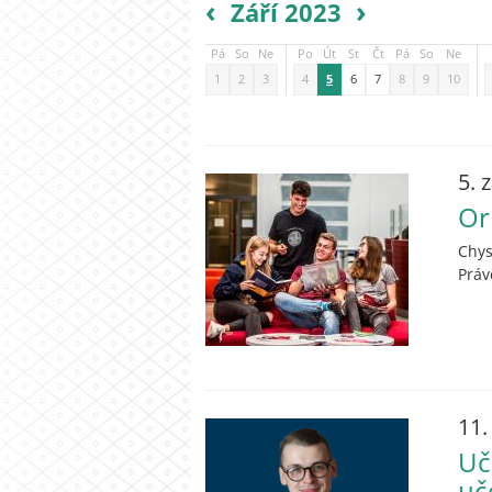
‹
›
Září 2023
Pá
So
Ne
Po
Út
St
Čt
Pá
So
Ne
1
2
3
4
5
6
7
8
9
10
5. 
Or
Chys
Práv
11.
Uč
uč