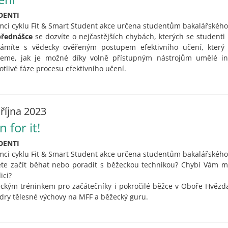
DENTI
mci cyklu Fit & Smart Student akce určena studentům bakalářského
přednášce
se dozvíte o nejčastějších chybách, kterých se studenti
ámíte s vědecky ověřeným postupem efektivního učení, který
eme, jak je možné díky volně přístupným nástrojům umělé inte
otlivé fáze procesu efektivního učení.
 října 2023
 for it!
DENTI
mci cyklu Fit & Smart Student akce určena studentům bakalářského
te začít běhat nebo poradit s běžeckou technikou? Chybí Vám mo
ici?
ckým tréninkem pro začátečníky i pokročilé běžce v Oboře Hvězda
dry tělesné výchovy na MFF a běžecký guru.