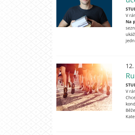
STU
V rá
Na 
sezn
ukáž
jedn
12.
Run
STU
V rá
Chce
kond
Běže
Kate