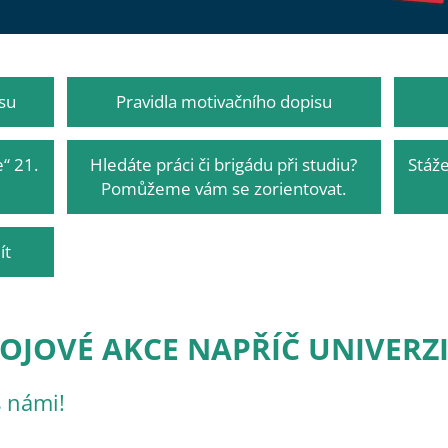
su
Pravidla motivačního dopisu
“ 21.
Hledáte práci či brigádu při studiu?
Stáže
Pomůžeme vám se zorientovat.
ít
OJOVÉ AKCE NAPŘÍČ UNIVERZ
s námi!