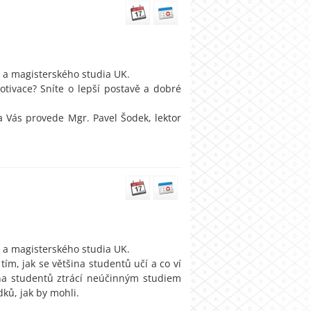
 a magisterského studia UK.
tivace? Sníte o lepší postavě a dobré
 Vás provede Mgr. Pavel Šodek, lektor
 a magisterského studia UK.
tím, jak se většina studentů učí a co ví
ina studentů ztrácí neúčinným studiem
dků, jak by mohli.