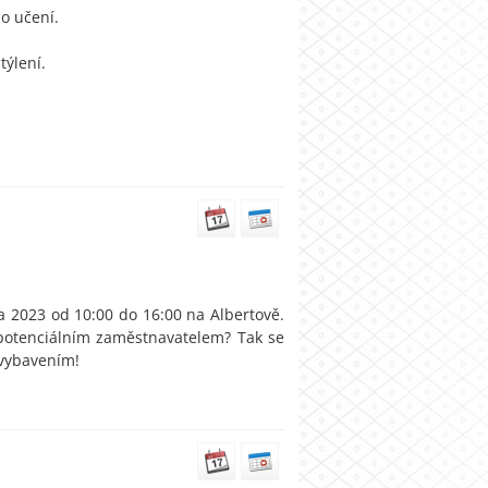
ho učení.
týlení.
na 2023 od 10:00 do 16:00 na Albertově.
 potenciálním zaměstnavatelem? Tak se
 vybavením!