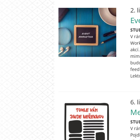
2. 
Ev
STU
V rá
Work
akcí
mimo
budo
feed
Lekt
6. 
Me
STU
V rá
Pojď