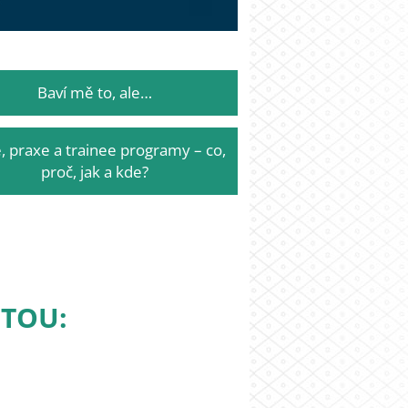
Baví mě to, ale…
, praxe a trainee programy – co,
proč, jak a kde?
ITOU: