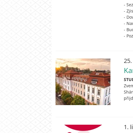
- Se
- Zj
- Do
- Na
- Bu
- Po
25.
Ka
STU
Zvem
Shán
přij
1. 