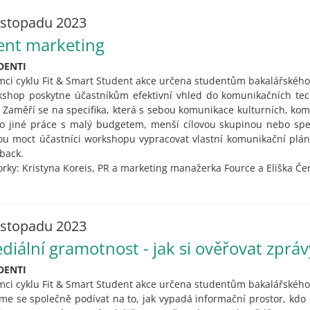
listopadu 2023
ent marketing
DENTI
mci cyklu Fit & Smart Student akce určena studentům bakalářského
shop poskytne účastníkům efektivní vhled do komunikačních tec
. Zaměří se na specifika, která s sebou komunikace kulturních, kom
 jiné práce s malý budgetem, menší cílovou skupinou nebo speci
u moct účastníci workshopu vypracovat vlastní komunikační plán 
back.
orky: Kristyna Koreis, PR a marketing manažerka Fource a Eliška Č
listopadu 2023
diální gramotnost - jak si ověřovat zpráv
DENTI
mci cyklu Fit & Smart Student akce určena studentům bakalářského
me se společně podívat na to, jak vypadá informační prostor, kdo 