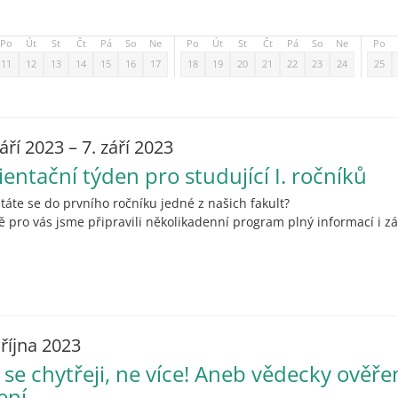
Po
Út
St
Čt
Pá
So
Ne
Po
Út
St
Čt
Pá
So
Ne
Po
11
12
13
14
15
16
17
18
19
20
21
22
23
24
25
září 2023 – 7. září 2023
ientační týden pro studující I. ročníků
táte se do prvního ročníku jedné z našich fakult?
ě pro vás jsme připravili několikadenní program plný informací i zá
 října 2023
 se chytřeji, ne více! Aneb vědecky ověř
ení