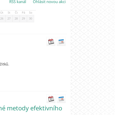
RSS kanál
Ohlásit novou akci
Út
St
Čt
Pá
So
26
27
28
29
30
žitků.
ené metody efektivního